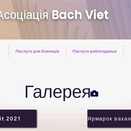
Асоціація Bach Viet
Послуги для біженців
Послуги роботодавця
Галерея
it 2021